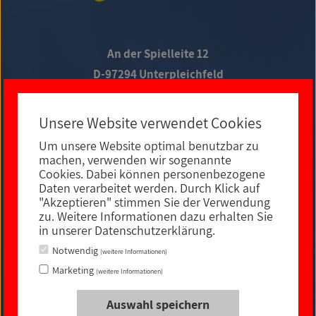
An der Spielleite 12
D-97294 Unterpleichfeld
Telefon +49 9367 988 689-0
Unsere Website verwendet Cookies
Um unsere Website optimal benutzbar zu
Social Media
machen, verwenden wir sogenannte
Cookies. Dabei können personenbezogene
Daten verarbeitet werden. Durch Klick auf
"Akzeptieren" stimmen Sie der Verwendung
zu. Weitere Informationen dazu erhalten Sie
in unserer Datenschutzerklärung.
Notwendig
(weitere Informationen)
Marketing
(weitere Informationen)
Auswahl speichern