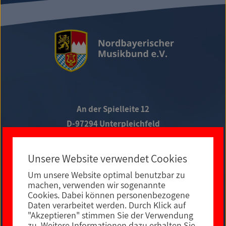
An der Spielleite 12
D-97294 Unterpleichfeld
Telefon +49 9367 988 689-0
Unsere Website verwendet Cookies
Um unsere Website optimal benutzbar zu
Social Media
machen, verwenden wir sogenannte
Cookies. Dabei können personenbezogene
Daten verarbeitet werden. Durch Klick auf
"Akzeptieren" stimmen Sie der Verwendung
zu. Weitere Informationen dazu erhalten Sie