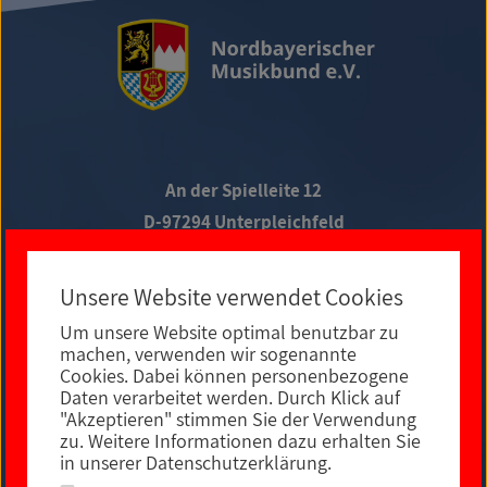
An der Spielleite 12
D-97294 Unterpleichfeld
Telefon +49 9367 988 689-0
Unsere Website verwendet Cookies
Um unsere Website optimal benutzbar zu
Social Media
machen, verwenden wir sogenannte
Cookies. Dabei können personenbezogene
Daten verarbeitet werden. Durch Klick auf
"Akzeptieren" stimmen Sie der Verwendung
zu. Weitere Informationen dazu erhalten Sie
in unserer Datenschutzerklärung.