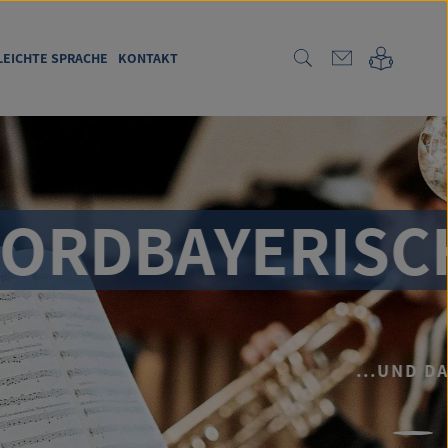
LEICHTE SPRACHE
KONTAKT
SIKBUND E.V.
MUSIK IST UNSERE STÄRKE!
IN UMFANGREICHES FORTBILDUNGSPROGRAMM.