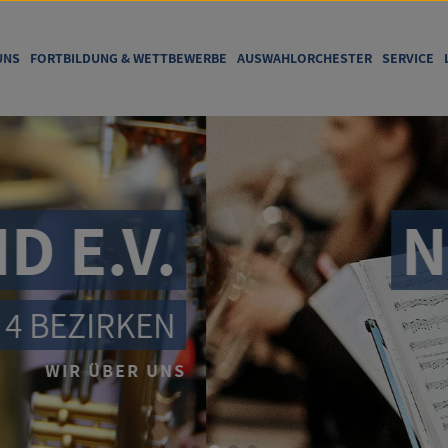
UNS
FORTBILDUNG & WETTBEWERBE
AUSWAHLORCHESTER
SERVICE
YERISCHER MU
...UND DAFÜR BIETEN WIR E