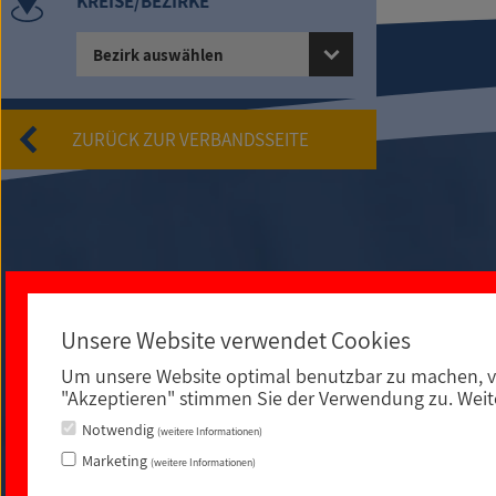
KREISE/BEZIRKE
Bezirk auswählen
ZURÜCK ZUR VERBANDSSEITE
Unsere Website verwendet Cookies
Um unsere Website optimal benutzbar zu machen, v
An der Spielleite 12
"Akzeptieren" stimmen Sie der Verwendung zu. Weite
Notwendig
(weitere Informationen)
Marketing
(weitere Informationen)
Impressum
|
Datenschutz
|
rechtliche Hinweise
|
Sitemap
|
Barrierefreiheit