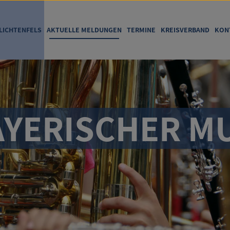
LICHTENFELS
AKTUELLE MELDUNGEN
TERMINE
KREISVERBAND
KON
YERISCHER MU