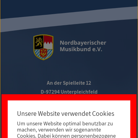
An der Spielleite 12
D-97294 Unterpleichfeld
Telefon +49 9367 988 689-0
Unsere Website verwendet Cookies
Um unsere Website optimal benutzbar zu
Social Media
machen, verwenden wir sogenannte
Cookies. Dabei können personenbezogene