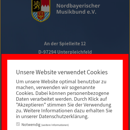
An der Spielleite 12
D-97294 Unterpleichfeld
Telefon +49 9367 988 689-0
Unsere Website verwendet Cookies
Um unsere Website optimal benutzbar zu
Social Media
machen, verwenden wir sogenannte
Cookies. Dabei können personenbezogene
Daten verarbeitet werden. Durch Klick auf
"Akzeptieren" stimmen Sie der Verwendung
zu. Weitere Informationen dazu erhalten Sie
in unserer Datenschutzerklärung.
Notwendig
(weitere Informationen)