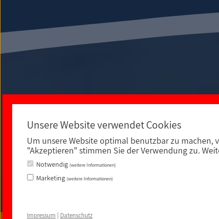
Unsere Website verwendet Cookies
Um unsere Website optimal benutzbar zu machen, v
An der Spielleite 12
"Akzeptieren" stimmen Sie der Verwendung zu. Weite
Notwendig
(weitere Informationen)
Marketing
(weitere Informationen)
Impressum
|
Datenschutz
|
rechtliche Hinweise
|
Sitemap
|
Barrierefreiheit
Impressum
|
Datenschutz