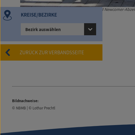
Musikerinnen und Musiker, die das Junior- und Newcomer-Abzeich
Thanei (von rechts).
KREISE/BEZIRKE
Bezirk auswählen
ZURÜCK ZUR VERBANDSSEITE
Bildnachweise:
© NBMB | © Lothar Prechtl