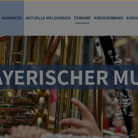
NÜRNBERG
AKTUELLE MELDUNGEN
TERMINE
KREISVERBAND
KONT
YERISCHER MU