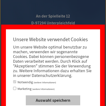
An der Spielleite 12
D-97294 Unterpleichfeld
Telefon +49 9367 988 689-0
Unsere Website verwendet Cookies
Um unsere Website optimal benutzbar zu
Social Media
machen, verwenden wir sogenannte
Cookies. Dabei können personenbezogene
Daten verarbeitet werden. Durch Klick auf
"Akzeptieren" stimmen Sie der Verwendung
zu. Weitere Informationen dazu erhalten Sie
in unserer Datenschutzerklärung.
Notwendig
(weitere Informationen)
Marketing
(weitere Informationen)
Auswahl speichern