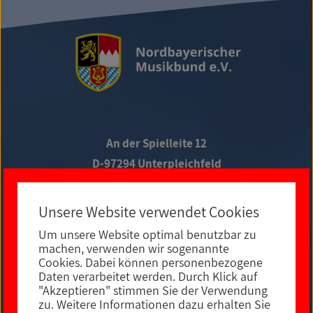
An der Spielleite 12
D-97294 Unterpleichfeld
Telefon +49 9367 988 689-0
Unsere Website verwendet Cookies
Um unsere Website optimal benutzbar zu
Social Media
machen, verwenden wir sogenannte
Cookies. Dabei können personenbezogene
Daten verarbeitet werden. Durch Klick auf
"Akzeptieren" stimmen Sie der Verwendung
zu. Weitere Informationen dazu erhalten Sie