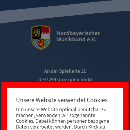
An der Spielleite 12
D-97294 Unterpleichfeld
Telefon +49 9367 988 689-0
Unsere Website verwendet Cookies
Um unsere Website optimal benutzbar zu
Social Media
machen, verwenden wir sogenannte
Cookies. Dabei können personenbezogene
Daten verarbeitet werden. Durch Klick auf