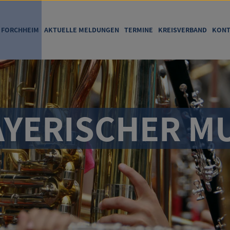
FORCHHEIM
AKTUELLE MELDUNGEN
TERMINE
KREISVERBAND
KONT
YERISCHER MU