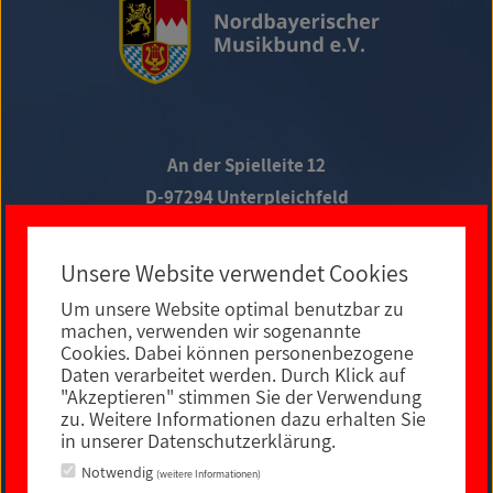
An der Spielleite 12
D-97294 Unterpleichfeld
Telefon +49 9367 988 689-0
Unsere Website verwendet Cookies
Um unsere Website optimal benutzbar zu
Social Media
machen, verwenden wir sogenannte
Cookies. Dabei können personenbezogene
Daten verarbeitet werden. Durch Klick auf
"Akzeptieren" stimmen Sie der Verwendung
zu. Weitere Informationen dazu erhalten Sie
in unserer Datenschutzerklärung.
Notwendig
(weitere Informationen)