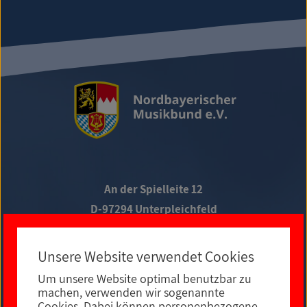
An der Spielleite 12
D-97294 Unterpleichfeld
Telefon +49 9367 988 689-0
Unsere Website verwendet Cookies
Um unsere Website optimal benutzbar zu
Social Media
machen, verwenden wir sogenannte
Cookies. Dabei können personenbezogene