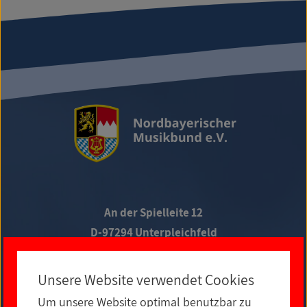
An der Spielleite 12
D-97294 Unterpleichfeld
Telefon +49 9367 988 689-0
Unsere Website verwendet Cookies
Um unsere Website optimal benutzbar zu
Social Media