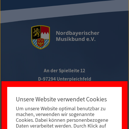
An der Spielleite 12
D-97294 Unterpleichfeld
Telefon +49 9367 988 689-0
Unsere Website verwendet Cookies
Um unsere Website optimal benutzbar zu
Social Media
machen, verwenden wir sogenannte
Cookies. Dabei können personenbezogene
Daten verarbeitet werden. Durch Klick auf