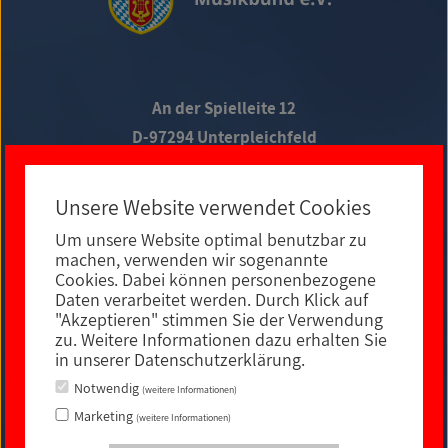
An der Spielleite 12
D-97294 Unterpleichfeld
Telefon +49 9367 988 689-0
Unsere Website verwendet Cookies
Um unsere Website optimal benutzbar zu
Social Media
machen, verwenden wir sogenannte
Cookies. Dabei können personenbezogene
Daten verarbeitet werden. Durch Klick auf
"Akzeptieren" stimmen Sie der Verwendung
zu. Weitere Informationen dazu erhalten Sie
in unserer Datenschutzerklärung.
Notwendig
(weitere Informationen)
Marketing
(weitere Informationen)