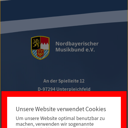
An der Spielleite 12
D-97294 Unterpleichfeld
Telefon +49 9367 988 689-0
Unsere Website verwendet Cookies
Um unsere Website optimal benutzbar zu
Social Media
machen, verwenden wir sogenannte