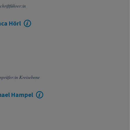
chriftführer:in
nca Hörl
nprüfer:in Kreisebene
hael Hampel