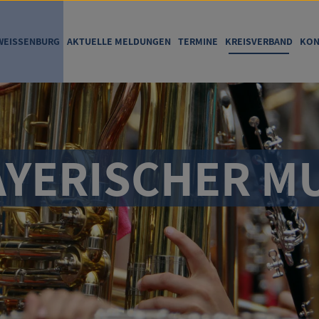
WEISSENBURG
AKTUELLE MELDUNGEN
TERMINE
KREISVERBAND
KON
YERISCHER MU