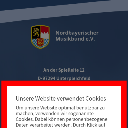
An der Spielleite 12
D-97294 Unterpleichfeld
Telefon +49 9367 988 689-0
Unsere Website verwendet Cookies
Um unsere Website optimal benutzbar zu
Social Media
machen, verwenden wir sogenannte
Cookies. Dabei können personenbezogene
Daten verarbeitet werden. Durch Klick auf