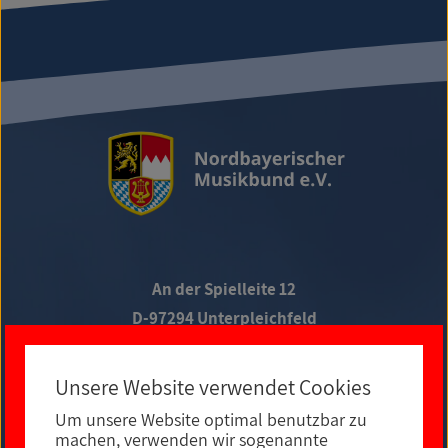
An der Spielleite 12
D-97294 Unterpleichfeld
Telefon +49 9367 988 689-0
Unsere Website verwendet Cookies
Um unsere Website optimal benutzbar zu
Social Media
machen, verwenden wir sogenannte