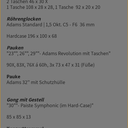
2 Taschen 46 x 30 X
1 Tasche 108 x 28 x 28, 1 Tasche 92 x 20 x 20
Röhrenglocken
Adams Standard | 1,5 Okt. C5 - F6 36 mm
Hardcase 196 x 100 x 68
Pauken
"23"", 26"", 29""- Adams Revolution mit Taschen"
90X, 83X, 76X á 60h, 3x 73 x 47 x 31 (Füße)
Pauke
Adams 32'' mit Schutzhülle
Gong mit Gestell
"30""- Paiste Symphonic (im Hard-Case)"
85 x 85 x 13