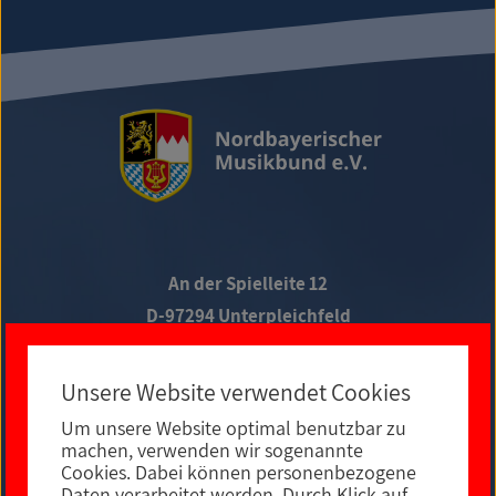
An der Spielleite 12
D-97294 Unterpleichfeld
Telefon +49 9367 988 689-0
Unsere Website verwendet Cookies
Um unsere Website optimal benutzbar zu
Social Media
machen, verwenden wir sogenannte
Cookies. Dabei können personenbezogene
Daten verarbeitet werden. Durch Klick auf