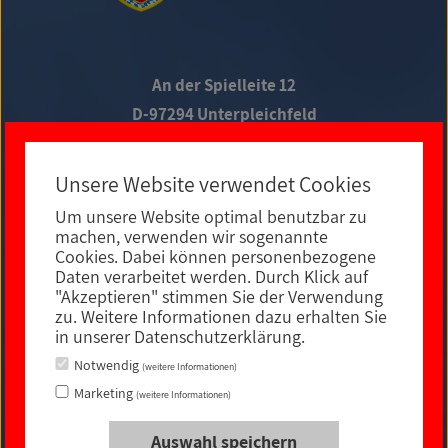
An der Spielleite 12
D-97294 Unterpleichfeld
Telefon +49 9367 988 689-0
Unsere Website verwendet Cookies
Um unsere Website optimal benutzbar zu
Social Media
machen, verwenden wir sogenannte
Cookies. Dabei können personenbezogene
Daten verarbeitet werden. Durch Klick auf
"Akzeptieren" stimmen Sie der Verwendung
zu. Weitere Informationen dazu erhalten Sie
in unserer Datenschutzerklärung.
Notwendig
(weitere Informationen)
Marketing
(weitere Informationen)
Auswahl speichern