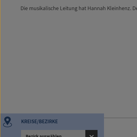
Die musikalische Leitung hat Hannah Kleinhenz. Der E
KREISE/BEZIRKE
Bildnachweise:
Bezirk auswählen