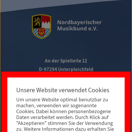
An der Spielleite 12
D-97294 Unterpleichfeld
Telefon +49 9367 988 689-0
Unsere Website verwendet Cookies
Um unsere Website optimal benutzbar zu
Social Media
machen, verwenden wir sogenannte
Cookies. Dabei können personenbezogene
Daten verarbeitet werden. Durch Klick auf
"Akzeptieren" stimmen Sie der Verwendung
zu. Weitere Informationen dazu erhalten Sie