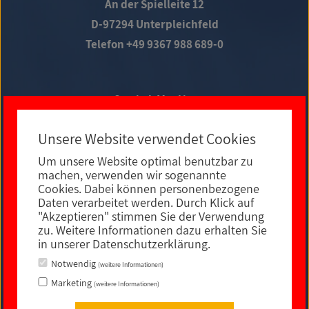
An der Spielleite 12
D-97294 Unterpleichfeld
Telefon +49 9367 988 689-0
Social Media
Unsere Website verwendet Cookies
Um unsere Website optimal benutzbar zu
E-MAIL KONTAKT
machen, verwenden wir sogenannte
Cookies. Dabei können personenbezogene
Daten verarbeitet werden. Durch Klick auf
"Akzeptieren" stimmen Sie der Verwendung
zu. Weitere Informationen dazu erhalten Sie
in unserer Datenschutzerklärung.
Notwendig
(weitere Informationen)
Marketing
(weitere Informationen)