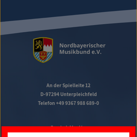
An der Spielleite 12
D-97294 Unterpleichfeld
Telefon +49 9367 988 689-0
Social Media