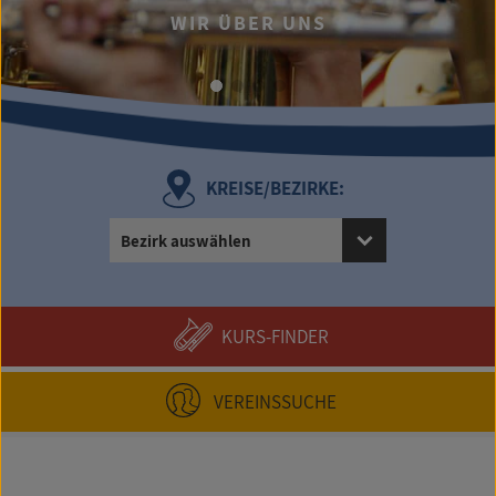
WIR ÜBER UNS
UMFANG
KREISE/BEZIRKE:
Bezirk auswählen
KURS-FINDER
VEREINSSUCHE