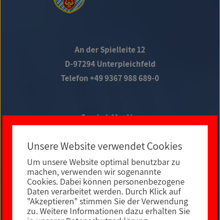
An der Spielleite 12
D-97294 Unterpleichfeld
Telefon +49 9367 988 689-0
Social Media
Unsere Website verwendet Cookies
Um unsere Website optimal benutzbar zu
E-MAIL KONTAKT
machen, verwenden wir sogenannte
Cookies. Dabei können personenbezogene
Daten verarbeitet werden. Durch Klick auf
"Akzeptieren" stimmen Sie der Verwendung
zu. Weitere Informationen dazu erhalten Sie