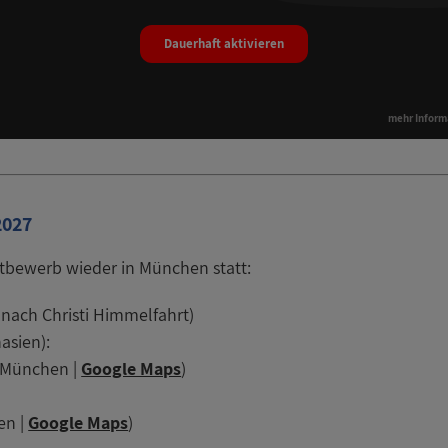
Dauerhaft aktivieren
mehr Inform
2027
ttbewerb wieder in München statt:
nach Christi Himmelfahrt)
asien):
9 München |
Google Maps
)
en |
Google Maps
)