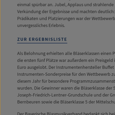
einmal spürbar an. Jubel, Applaus und strahlende 
Verkündung der Ergebnisse und machten deutlich
Prädikaten und Platzierungen war der Wettbewerb f
unvergessliches Erlebnis.
ZUR ERGEBNISLISTE
Als Belohnung erhielten alle Bläserklassen einen 
die ersten fünf Plätze war außerdem ein Preisgeld 
Euro ausgelobt. Der Instrumentenhersteller Buffe
Instrumenten-Sonderpreise für den Wettbewerb zur 
diesem Jahr für besondere Programmzusammenst
wurden. Die Gewinner waren die Bläserklasse der 
Joseph-Friedrich-Lentner-Grundschule und der G
Bernbeuren sowie die Bläserklasse 5 der Mittelsch
Der Bayerische Blasmusikverband bedankt sich be