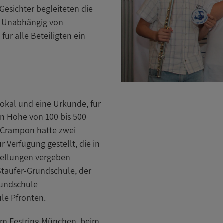
Gesichter begleiteten die
: Unabhängig von
ür alle Beteiligten ein
Pokal und eine Urkunde, für
in Höhe von 100 bis 500
t Crampon hatte zwei
Verfügung gestellt, die in
ellungen vergeben
Staufer-Grundschule, der
rundschule
ule Pfronten.
im Festring München, beim