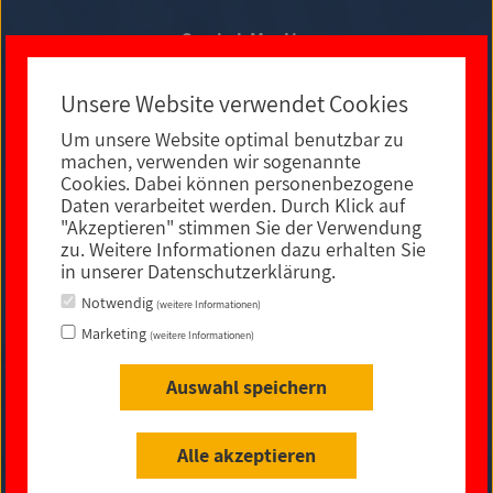
Social Media
Unsere Website verwendet Cookies
Um unsere Website optimal benutzbar zu
E-MAIL KONTAKT
machen, verwenden wir sogenannte
Cookies. Dabei können personenbezogene
Daten verarbeitet werden. Durch Klick auf
"Akzeptieren" stimmen Sie der Verwendung
zu. Weitere Informationen dazu erhalten Sie
in unserer Datenschutzerklärung.
Notwendig
(weitere Informationen)
Marketing
(weitere Informationen)
Auswahl speichern
Impressum
|
Datenschutz
|
rechtliche Hinweise
|
Sitemap
|
Barrierefreiheit
Alle akzeptieren
© 2021