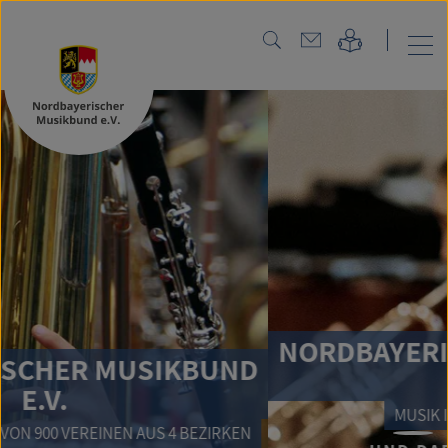
NORDBAYERISCHER MUS
IKBUND
E.V.
MUSIK IST UNSERE STÄRKE!
 4 BEZIRKEN