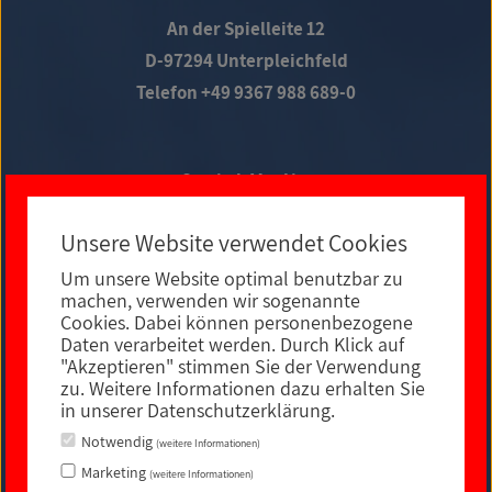
An der Spielleite 12
D-97294 Unterpleichfeld
Telefon +49 9367 988 689-0
Social Media
Unsere Website verwendet Cookies
Um unsere Website optimal benutzbar zu
E-MAIL KONTAKT
machen, verwenden wir sogenannte
Cookies. Dabei können personenbezogene
Daten verarbeitet werden. Durch Klick auf
"Akzeptieren" stimmen Sie der Verwendung
zu. Weitere Informationen dazu erhalten Sie
in unserer Datenschutzerklärung.
Notwendig
(weitere Informationen)
Marketing
(weitere Informationen)