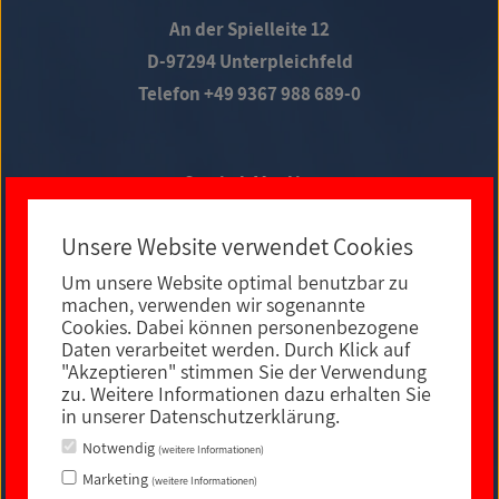
An der Spielleite 12
D-97294 Unterpleichfeld
Telefon +49 9367 988 689-0
Social Media
Unsere Website verwendet Cookies
Um unsere Website optimal benutzbar zu
E-MAIL KONTAKT
machen, verwenden wir sogenannte
Cookies. Dabei können personenbezogene
Daten verarbeitet werden. Durch Klick auf
"Akzeptieren" stimmen Sie der Verwendung
zu. Weitere Informationen dazu erhalten Sie
in unserer Datenschutzerklärung.
Notwendig
(weitere Informationen)
Marketing
(weitere Informationen)