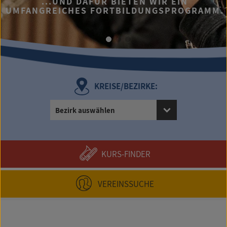
...UND DAFÜR BIETEN WIR EIN
UMFANGREICHES FORTBILDUNGSPROGRAMM.
KREISE/BEZIRKE:
Bezirk auswählen
KURS-FINDER
VEREINSSUCHE