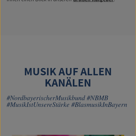
MUSIK AUF ALLEN
KANÄLEN
#NordbayerischerMusikbund #NBMB
#MusikIstUnsereStärke #BlasmusikInBayern