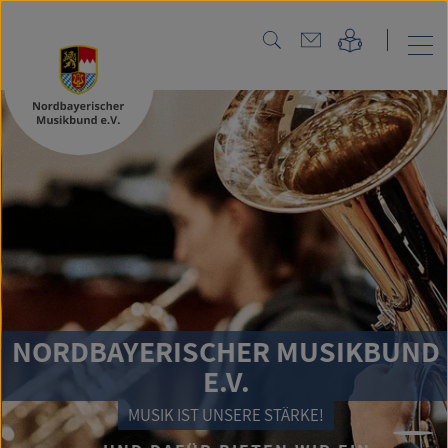
NORDBAYERISCHER MUSIKBUND
E.V.
MUSIK IST UNSERE STÄRKE!