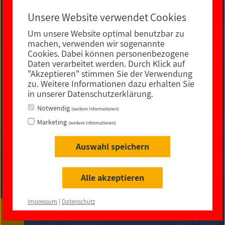
Unsere Website verwendet Cookies
Um unsere Website optimal benutzbar zu
E-MAIL KONTAKT
machen, verwenden wir sogenannte
Cookies. Dabei können personenbezogene
Daten verarbeitet werden. Durch Klick auf
"Akzeptieren" stimmen Sie der Verwendung
zu. Weitere Informationen dazu erhalten Sie
in unserer Datenschutzerklärung.
Notwendig
(weitere Informationen)
Marketing
(weitere Informationen)
Auswahl speichern
Impressum
|
Datenschutz
|
rechtliche Hinweise
|
Sitemap
|
Barrierefreiheit
Alle akzeptieren
© 2021
Impressum
|
Datenschutz