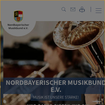
NORDBAYERISCHER MUSIKBUND
E.V.
MUSIK IST UNSERE STÄRKE!