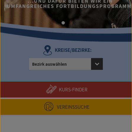
...UND DAFÜR BIETEN WIR EIN
UMFANGREICHES FORTBILDUNGSPROGRAMM.
KREISE/BEZIRKE:
Bezirk auswählen
KURS-FINDER
VEREINSSUCHE