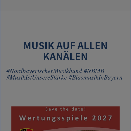
MUSIK AUF ALLEN
KANÄLEN
#NordbayerischerMusikbund #NBMB
#MusikIstUnsereStärke #BlasmusikInBayern