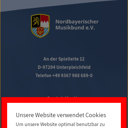
An der Spielleite 12
D-97294 Unterpleichfeld
Telefon +49 9367 988 689-0
Social Media
Unsere Website verwendet Cookies
Um unsere Website optimal benutzbar zu
E-MAIL KONTAKT