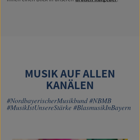
MUSIK AUF ALLEN
KANÄLEN
#NordbayerischerMusikbund #NBMB
#MusikIstUnsereStärke #BlasmusikInBayern