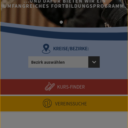
...UND DAFÜR BIETEN WIR EIN
UMFANGREICHES FORTBILDUNGSPROGRAMM.
KREISE/BEZIRKE:
Bezirk auswählen
KURS-FINDER
VEREINSSUCHE