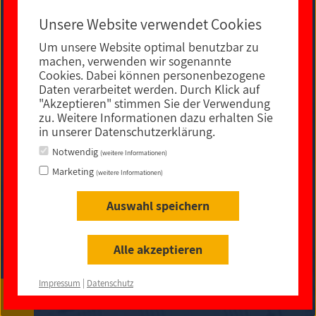
Unsere Website verwendet Cookies
Um unsere Website optimal benutzbar zu
E-MAIL KONTAKT
machen, verwenden wir sogenannte
Cookies. Dabei können personenbezogene
Daten verarbeitet werden. Durch Klick auf
"Akzeptieren" stimmen Sie der Verwendung
zu. Weitere Informationen dazu erhalten Sie
in unserer Datenschutzerklärung.
Notwendig
(weitere Informationen)
Marketing
(weitere Informationen)
Auswahl speichern
Impressum
|
Datenschutz
|
rechtliche Hinweise
|
Sitemap
|
Barrierefreiheit
Alle akzeptieren
© 2021
Impressum
|
Datenschutz