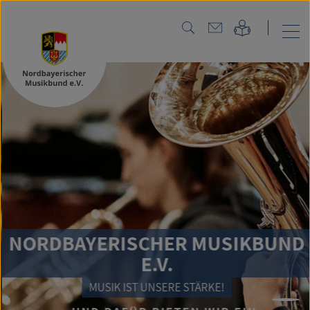
NORDBAYERISCHER MUSIKBUND
E.V.
MUSIK IST UNSERE STÄRKE!