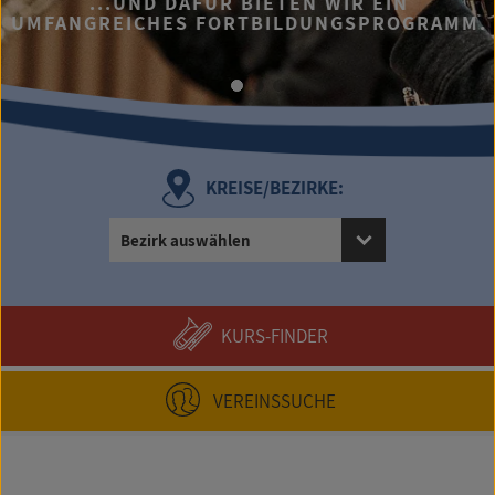
...UND DAFÜR BIETEN WIR EIN
UMFANGREICHES FORTBILDUNGSPROGRAMM.
KREISE/BEZIRKE:
Bezirk auswählen
KURS-FINDER
VEREINSSUCHE