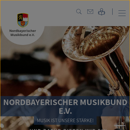
NORDBAYERISCHER MUSIKBUND
E.V.
MUSIK IST UNSERE STÄRKE!