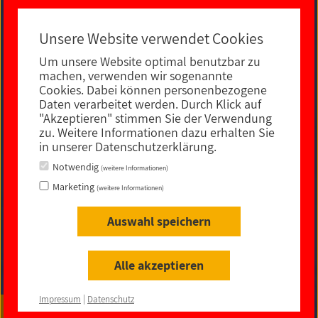
Unsere Website verwendet Cookies
Um unsere Website optimal benutzbar zu
E-MAIL KONTAKT
machen, verwenden wir sogenannte
Cookies. Dabei können personenbezogene
Daten verarbeitet werden. Durch Klick auf
"Akzeptieren" stimmen Sie der Verwendung
zu. Weitere Informationen dazu erhalten Sie
in unserer Datenschutzerklärung.
Notwendig
(weitere Informationen)
Marketing
(weitere Informationen)
Auswahl speichern
Impressum
|
Datenschutz
|
rechtliche Hinweise
|
Sitemap
|
Barrierefreiheit
Alle akzeptieren
© 2021
Impressum
|
Datenschutz