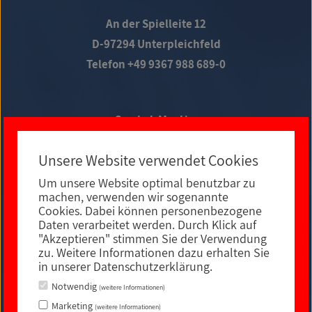
An der Spielleite 12
D-97294 Unterpleichfeld
Telefon +49 9367 988 689-0
Social Media
Unsere Website verwendet Cookies
Um unsere Website optimal benutzbar zu
E-MAIL KONTAKT
machen, verwenden wir sogenannte
Cookies. Dabei können personenbezogene
Daten verarbeitet werden. Durch Klick auf
"Akzeptieren" stimmen Sie der Verwendung
zu. Weitere Informationen dazu erhalten Sie
in unserer Datenschutzerklärung.
Notwendig
(weitere Informationen)
Marketing
(weitere Informationen)