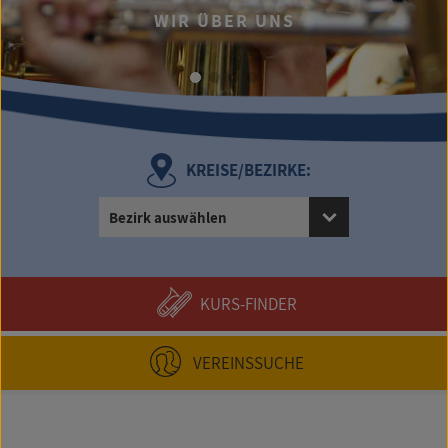
.
WIR ÜBER UNS
UMFANGR
KREISE/BEZIRKE:
Bezirk auswählen
KURS-FINDER
VEREINSSUCHE