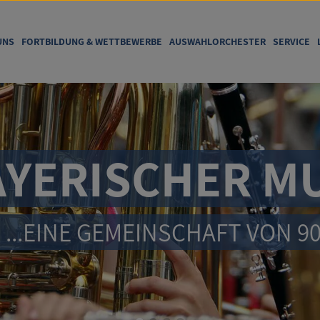
UNS
FORTBILDUNG & WETTBEWERBE
AUSWAHLORCHESTER
SERVICE
YERISCHER MU
...EINE GEMEINSCHAFT VON 9