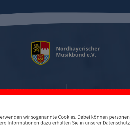
D-97294 Unterpleichfeld
Telefon +49 9367 988 689-
erwenden wir sogenannte Cookies. Dabei können personenb
E-MAIL KONTAKT
re Informationen dazu erhalten Sie in unserer Datenschutz