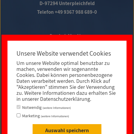
D-97294 Unterpleichfeld
Telefon +49 9367 988 689-0
Social Media
Unsere Website verwendet Cookies
Um unsere Website optimal benutzbar zu
E-MAIL KONTAKT
machen, verwenden wir sogenannte
Cookies. Dabei können personenbezogene
Daten verarbeitet werden. Durch Klick auf
"Akzeptieren" stimmen Sie der Verwendung
zu. Weitere Informationen dazu erhalten Sie
in unserer Datenschutzerklärung.
Notwendig
(weitere Informationen)
Marketing
(weitere Informationen)
Auswahl speichern