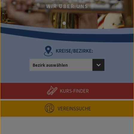
...UND D
IR ÜBER UNS
UMFANGREICHE
KREISE/BEZIRKE:
Bezirk auswählen
KURS-FINDER
VEREINSSUCHE