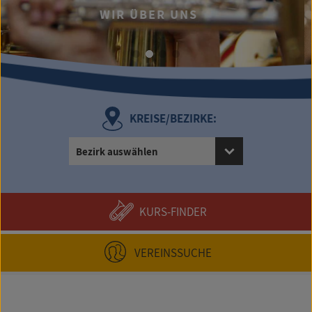
.
WIR ÜBER UNS
UMFANG
KREISE/BEZIRKE:
Bezirk auswählen
KURS-FINDER
VEREINSSUCHE