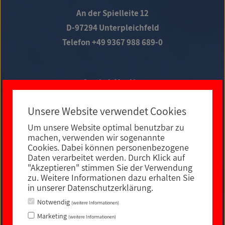
An der Spielleite 12
D-97294 Unterpleichfeld
Telefon +49 9367 988 689-0
Social Media
Unsere Website verwendet Cookies
Um unsere Website optimal benutzbar zu
E-MAIL KONTAKT
machen, verwenden wir sogenannte
Cookies. Dabei können personenbezogene
Daten verarbeitet werden. Durch Klick auf
"Akzeptieren" stimmen Sie der Verwendung
zu. Weitere Informationen dazu erhalten Sie
in unserer Datenschutzerklärung.
Notwendig
(weitere Informationen)
Marketing
(weitere Informationen)