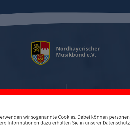
D-97294 Unterpleichfeld
Telefon +49 9367 988 689-
erwenden wir sogenannte Cookies. Dabei können personenb
E-MAIL KONTAKT
re Informationen dazu erhalten Sie in unserer Datenschutz