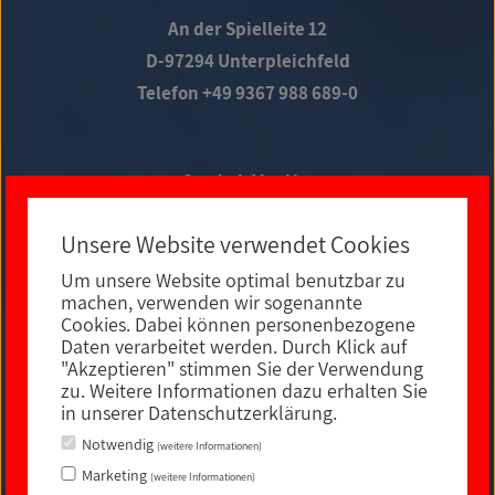
An der Spielleite 12
D-97294 Unterpleichfeld
Telefon +49 9367 988 689-0
Social Media
Unsere Website verwendet Cookies
Um unsere Website optimal benutzbar zu
E-MAIL KONTAKT
machen, verwenden wir sogenannte
Cookies. Dabei können personenbezogene
Daten verarbeitet werden. Durch Klick auf
"Akzeptieren" stimmen Sie der Verwendung
zu. Weitere Informationen dazu erhalten Sie
in unserer Datenschutzerklärung.
Notwendig
(weitere Informationen)
Marketing
(weitere Informationen)