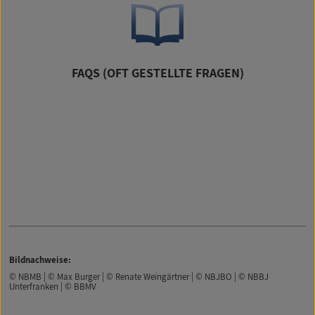
FAQS (OFT GESTELLTE FRAGEN)
Bildnachweise:
© NBMB | © Max Burger | © Renate Weingärtner | © NBJBO | © NBBJ
Unterfranken | © BBMV