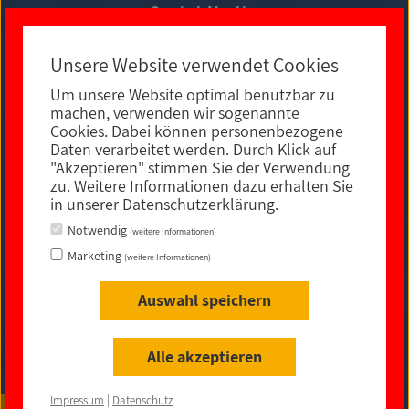
Social Media
Unsere Website verwendet Cookies
Um unsere Website optimal benutzbar zu
E-MAIL KONTAKT
machen, verwenden wir sogenannte
Cookies. Dabei können personenbezogene
Daten verarbeitet werden. Durch Klick auf
"Akzeptieren" stimmen Sie der Verwendung
zu. Weitere Informationen dazu erhalten Sie
in unserer Datenschutzerklärung.
Notwendig
(weitere Informationen)
Marketing
(weitere Informationen)
Auswahl speichern
Impressum
|
Datenschutz
|
rechtliche Hinweise
|
Sitemap
|
Barrierefreiheit
Alle akzeptieren
© 2021
Impressum
|
Datenschutz