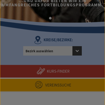
...UND DAFÜR BIETEN WIR EIN
UMFANGREICHES FORTBILDUNGSPROGRAMM.
KREISE/BEZIRKE:
Bezirk auswählen
KURS-FINDER
VEREINSSUCHE