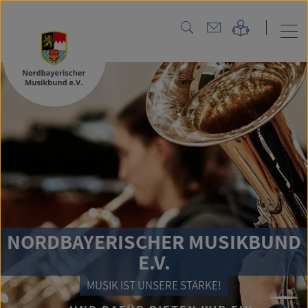
NORDBAYERISCHER MUSIKBUND
E.V.
MUSIK IST UNSERE STÄRKE!