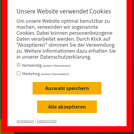
Unsere Website verwendet Cookies
Um unsere Website optimal benutzbar zu
E-MAIL KONTAKT
machen, verwenden wir sogenannte
Cookies. Dabei können personenbezogene
Daten verarbeitet werden. Durch Klick auf
"Akzeptieren" stimmen Sie der Verwendung
zu. Weitere Informationen dazu erhalten Sie
in unserer Datenschutzerklärung.
Notwendig
(weitere Informationen)
Marketing
(weitere Informationen)
Auswahl speichern
Impressum
|
Datenschutz
|
rechtliche Hinweise
|
Sitemap
|
Barrierefreiheit
Alle akzeptieren
© 2021
Impressum
|
Datenschutz