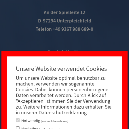
An der Spielleite 12
D-97294 Unterpleichfeld
Telefon +49 9367 988 689-0
Social Media
Unsere Website verwendet Cookies
Um unsere Website optimal benutzbar zu
E-MAIL KONTAKT
machen, verwenden wir sogenannte
Cookies. Dabei können personenbezogene
Daten verarbeitet werden. Durch Klick auf
"Akzeptieren" stimmen Sie der Verwendung
zu. Weitere Informationen dazu erhalten Sie
in unserer Datenschutzerklärung.
Notwendig
(weitere Informationen)
Marketing