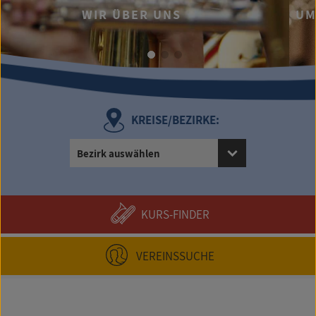
...UND DA
R ÜBER UNS
UMFANGREICHES
KREISE/BEZIRKE:
Bezirk auswählen
KURS-FINDER
VEREINSSUCHE