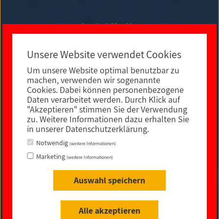
Social Media
Unsere Website verwendet Cookies
Um unsere Website optimal benutzbar zu
E-MAIL KONTAKT
machen, verwenden wir sogenannte
Cookies. Dabei können personenbezogene
Daten verarbeitet werden. Durch Klick auf
"Akzeptieren" stimmen Sie der Verwendung
zu. Weitere Informationen dazu erhalten Sie
in unserer Datenschutzerklärung.
Notwendig
(weitere Informationen)
Marketing
(weitere Informationen)
Auswahl speichern
Impressum
|
Datenschutz
|
rechtliche Hinweise
|
Sitemap
|
Barrierefreiheit
Alle akzeptieren
© 2021