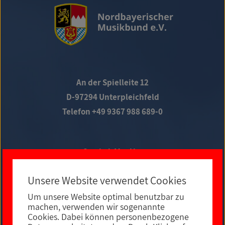
An der Spielleite 12
D-97294 Unterpleichfeld
Telefon +49 9367 988 689-0
Social Media
Unsere Website verwendet Cookies
Um unsere Website optimal benutzbar zu
E-MAIL KONTAKT
machen, verwenden wir sogenannte
Cookies. Dabei können personenbezogene