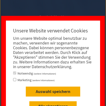
Social Media
Unsere Website verwendet Cookies
Um unsere Website optimal benutzbar zu
E-MAIL KONTAKT
machen, verwenden wir sogenannte
Cookies. Dabei können personenbezogene
Daten verarbeitet werden. Durch Klick auf
"Akzeptieren" stimmen Sie der Verwendung
zu. Weitere Informationen dazu erhalten Sie
in unserer Datenschutzerklärung.
Notwendig
(weitere Informationen)
Marketing
(weitere Informationen)
Auswahl speichern
Impressum
|
Datenschutz
|
rechtliche Hinweise
|
Sitemap
|
Barrierefreiheit