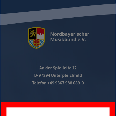
An der Spielleite 12
D-97294 Unterpleichfeld
Telefon +49 9367 988 689-0
Social Media